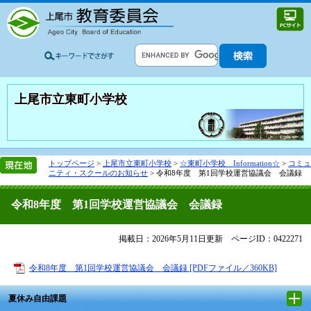
上尾市立東町小学校
トップページ
>
上尾市立東町小学校
>
☆東町小学校 Information☆
>
コミュ
ニティ・スクールのお知らせ
>
令和8年度 第1回学校運営協議会 会議録
令和8年度 第1回学校運営協議会 会議録
掲載日：2026年5月11日更新
ページID：0422271
令和8年度 第1回学校運営協議会 会議録 [PDFファイル／360KB]
夏休み自由課題