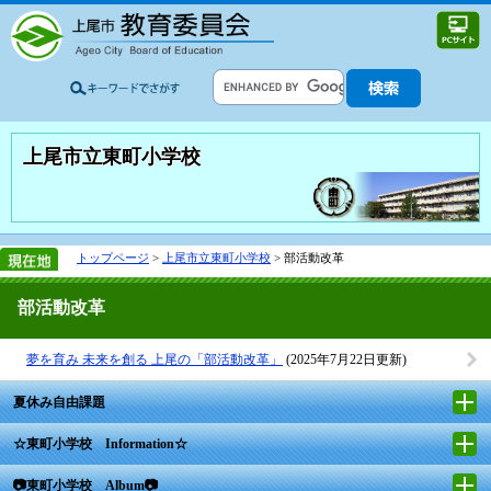
上尾市立東町小学校
トップページ
>
上尾市立東町小学校
> 部活動改革
部活動改革
夢を育み 未来を創る 上尾の「部活動改革」
(2025年7月22日更新)
夏休み自由課題
☆東町小学校 Information☆
📷東町小学校 Album📷