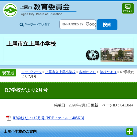
上尾市立上尾小学校
トップページ
>
上尾市立上尾小学校
>
各種たより
>
学校だより
>
R7学校だ
より2月号
R7学校だより2月号
掲載日：2026年2月2日更新
ページID：0413614
R7学校だより2月号 [PDFファイル／405KB]
上尾小学校のご案内