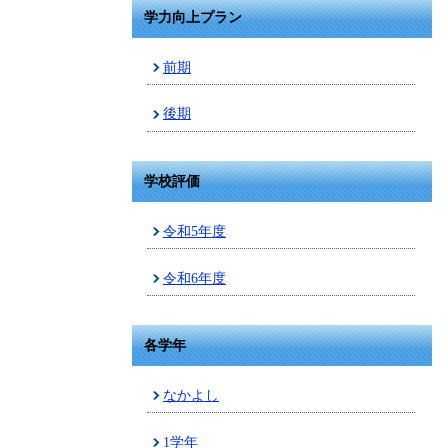
学力向上プラン
前期
後期
学校評価
令和5年度
令和6年度
各学年
なかよし
1学年