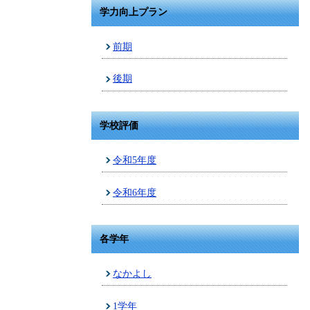
学力向上プラン
前期
後期
学校評価
令和5年度
令和6年度
各学年
なかよし
1学年