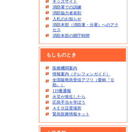
キッズサイト
消防署での訓練
消防協力者表彰
入札のお知らせ
消防本部（消防署・分署）へのアク
セス
消防本部の開庁時間
もしものとき
医療機関案内
情報案内（テレフォンガイド）
全国版救急受信アプリ（愛称『Ｑ
助』）
119番通報
火災が発生したら
応急手当を学ぼう
ＡＥＤ設置場所
緊急医療情報キット