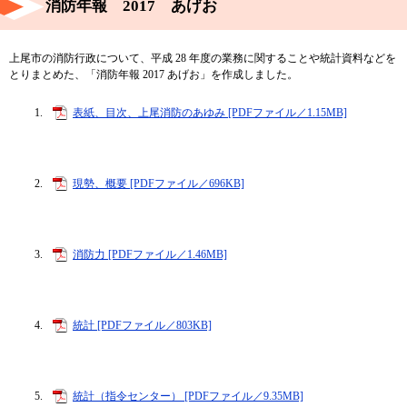
消防年報 2017 あげお
上尾市の消防行政について、平成 28 年度の業務に関することや統計資料などを
とりまとめた、「消防年報 2017 あげお」を作成しました。
表紙、目次、上尾消防のあゆみ [PDFファイル／1.15MB]
現勢、概要 [PDFファイル／696KB]
消防力 [PDFファイル／1.46MB]
統計 [PDFファイル／803KB]
統計（指令センター） [PDFファイル／9.35MB]