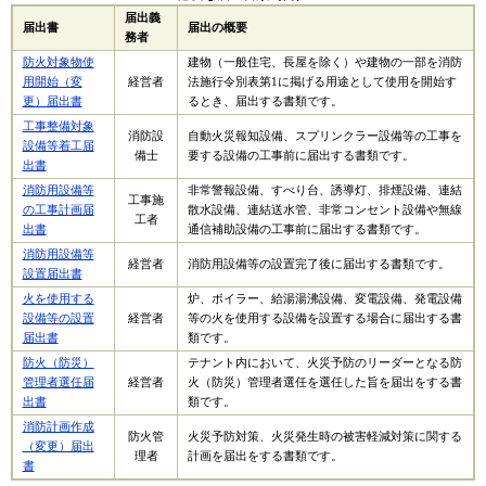
届出義
届出書
届出の概要
務者
防火対象物使
建物（一般住宅、長屋を除く）や建物の一部を消防
用開始（変
経営者
法施行令別表第1に掲げる用途として使用を開始す
更）届出書
るとき、届出する書類です。
工事整備対象
消防設
自動火災報知設備、スプリンクラー設備等の工事を
設備等着工届
備士
要する設備の工事前に届出する書類です。
出書
消防用設備等
非常警報設備、すべり台、誘導灯、排煙設備、連結
工事施
の工事計画届
散水設備、連結送水管、非常コンセント設備や無線
工者
出書
通信補助設備の工事前に届出する書類です。
消防用設備等
経営者
消防用設備等の設置完了後に届出する書類です。
設置届出書
火を使用する
炉、ボイラー、給湯湯沸設備、変電設備、発電設備
設備等の設置
経営者
等の火を使用する設備を設置する場合に届出する書
届出書
類です。
防火（防災）
テナント内において、火災予防のリーダーとなる防
管理者選任届
経営者
火（防災）管理者選任を選任した旨を届出をする書
出書
類です。
消防計画作成
防火管
火災予防対策、火災発生時の被害軽減対策に関する
（変更）届出
理者
計画を届出をする書類です。
書