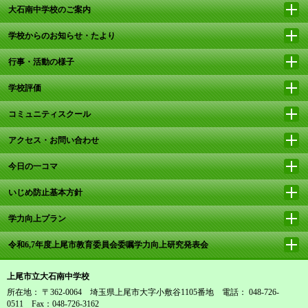
大石南中学校のご案内
学校からのお知らせ・たより
行事・活動の様子
学校評価
コミュニティスクール
アクセス・お問い合わせ
今日の一コマ
いじめ防止基本方針
学力向上プラン
令和6,7年度上尾市教育委員会委嘱学力向上研究発表会
上尾市立大石南中学校
所在地： 〒362-0064 埼玉県上尾市大字小敷谷1105番地 電話： 048‐726‐
0511 Fax：048-726-3162