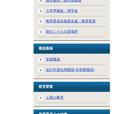
就学援助・就学奨励費
入学準備金・奨学金
教育委員会後援名義・教育長賞
朝のこどもの居場所
職員募集
常勤職員
会計年度任用職員(非常勤職員)
教育要覧
上尾の教育