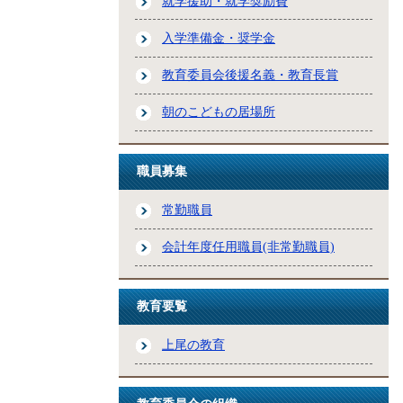
就学援助・就学奨励費
入学準備金・奨学金
教育委員会後援名義・教育長賞
朝のこどもの居場所
職員募集
常勤職員
会計年度任用職員(非常勤職員)
教育要覧
上尾の教育