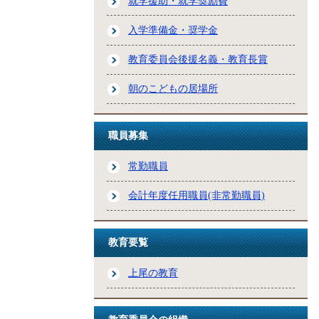
就学援助・就学奨励費
入学準備金・奨学金
教育委員会後援名義・教育長賞
朝のこどもの居場所
職員募集
常勤職員
会計年度任用職員(非常勤職員)
教育要覧
上尾の教育