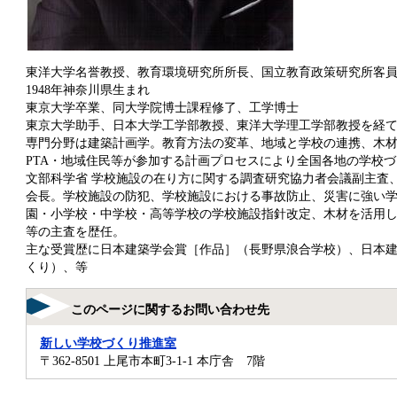
東洋大学名誉教授、教育環境研究所所長、国立教育政策研究所客
1948年神奈川県生まれ
東京大学卒業、同大学院博士課程修了、工学博士
東京大学助手、日本大学工学部教授、東洋大学理工学部教授を経
専門分野は建築計画学。教育方法の変革、地域と学校の連携、木
PTA・地域住民等が参加する計画プロセスにより全国各地の学校
文部科学省 学校施設の在り方に関する調査研究協力者会議副主査
会長。学校施設の防犯、学校施設における事故防止、災害に強い
園・小学校・中学校・高等学校の学校施設指針改定、木材を活用
等の主査を歴任。
主な受賞歴に日本建築学会賞［作品］（長野県浪合学校）、日本
くり）、等
このページに関するお問い合わせ先
新しい学校づくり推進室
〒362-8501
上尾市本町3-1-1 本庁舎 7階