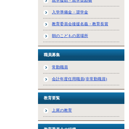
就学援助・就学奨励費
入学準備金・奨学金
教育委員会後援名義・教育長賞
朝のこどもの居場所
職員募集
常勤職員
会計年度任用職員(非常勤職員)
教育要覧
上尾の教育