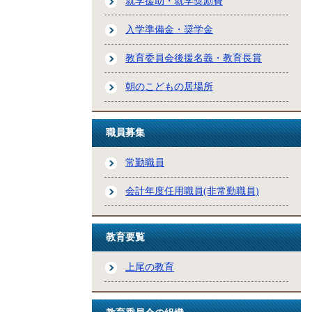
就学援助・就学奨励費
入学準備金・奨学金
教育委員会後援名義・教育長賞
朝のこどもの居場所
職員募集
常勤職員
会計年度任用職員(非常勤職員)
教育要覧
上尾の教育