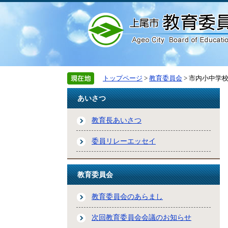
トップページ
>
教育委員会
> 市内小中学
あいさつ
教育長あいさつ
委員リレーエッセイ
教育委員会
教育委員会のあらまし
次回教育委員会会議のお知らせ