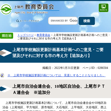
トップページ
>
教育委員会
> 上尾市学校施設更新計画基本計画へのご意見・
ご要望及びそれに対する市の考え方【追加あり】
上尾市学校施設更新計画基本計画へのご意見・ご要
望及びそれに対する市の考え方【追加あり】
掲載日：2022年1月31日更新
ページID：0286504
※ 上尾市学校施設更新計画については、見直しすることとなりました。
上尾市自治会連合会、10地区自治会、上尾市ＰＴ
Ａ連合会 ※追加分
上尾市学校施設更新計画基本計画について、上尾市自治会連合会や10地区自
治会（上尾地区、平方地区、原市地区、大石地区、上平地区、大谷地区、西上