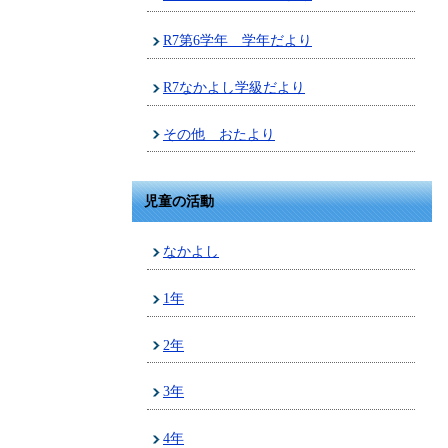
R7第6学年 学年だより
R7なかよし学級だより
その他 おたより
児童の活動
なかよし
1年
2年
3年
4年