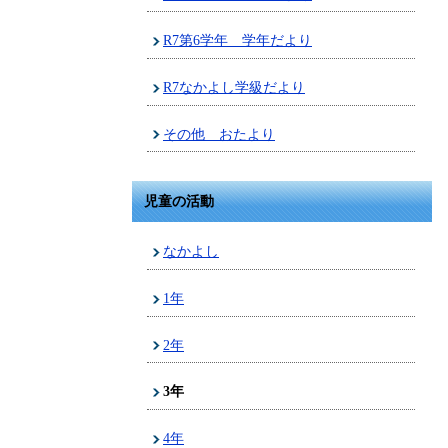
R7第6学年 学年だより
R7なかよし学級だより
その他 おたより
児童の活動
なかよし
1年
2年
3年
4年