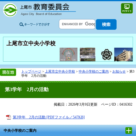
上尾市立中央小学校
トップページ
>
上尾市立中央小学校
>
中央小学校のご案内
>
お知らせ
>
第3
学年 2月の活動
第3学年 2月の活動
掲載日：2026年3月9日更新
ページID：0416302
第3学年 2月の活動 [PDFファイル／547KB]
中央小学校のご案内