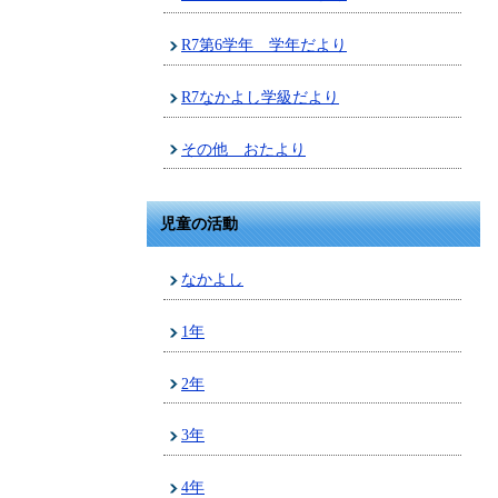
R7第6学年 学年だより
R7なかよし学級だより
その他 おたより
児童の活動
なかよし
1年
2年
3年
4年