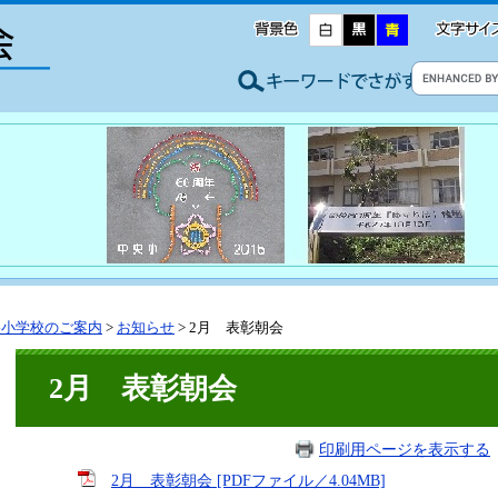
央小学校のご案内
>
お知らせ
>
2月 表彰朝会
2月 表彰朝会
印刷用ページを表示する
2月 表彰朝会 [PDFファイル／4.04MB]