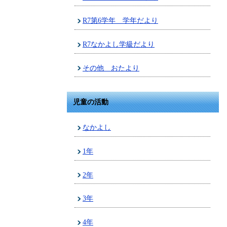
R7第6学年 学年だより
R7なかよし学級だより
その他 おたより
児童の活動
なかよし
1年
2年
3年
4年