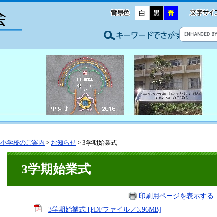
央小学校のご案内
>
お知らせ
>
3学期始業式
3学期始業式
印刷用ページを表示する
3学期始業式 [PDFファイル／3.96MB]