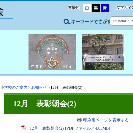
央小学校のご案内
>
お知らせ
>
12月 表彰朝会(2)
12月 表彰朝会(2)
印刷用ページを表示する
掲
12月 表彰朝会(2) [PDFファイル／4.03MB]