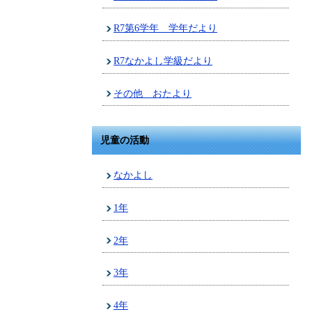
R7第6学年 学年だより
R7なかよし学級だより
その他 おたより
児童の活動
なかよし
1年
2年
3年
4年