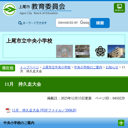
上尾市立中央小学校
トップページ
>
上尾市立中央小学校
>
中央小学校のご案内
>
お知らせ
>
11
月 持久走大会
11月 持久走大会
掲載日：2025年12月15日更新
ページID：0410229
11月 持久走大会 [PDFファイル／590KB]
中央小学校のご案内