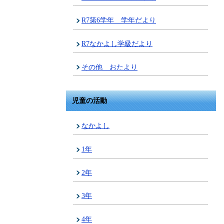
R7第6学年 学年だより
R7なかよし学級だより
その他 おたより
児童の活動
なかよし
1年
2年
3年
4年