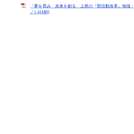
「夢を育み 未来を創る 上尾の『部活動改革』地域・保
／1.41MB]