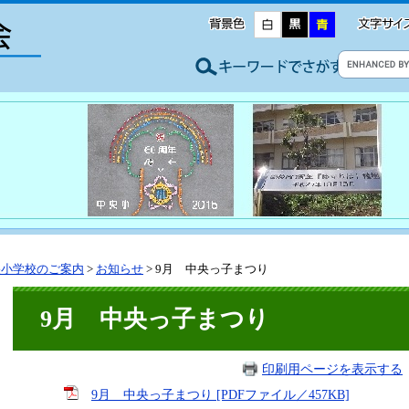
央小学校のご案内
>
お知らせ
>
9月 中央っ子まつり
9月 中央っ子まつり
印刷用ページを表示する
9月 中央っ子まつり [PDFファイル／457KB]