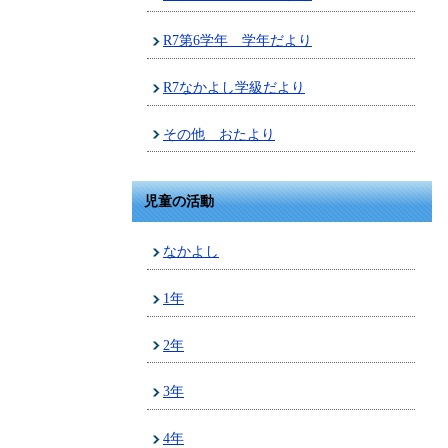
R7第6学年 学年だより
R7なかよし学級だより
その他 おたより
児童の活動
なかよし
1年
2年
3年
4年