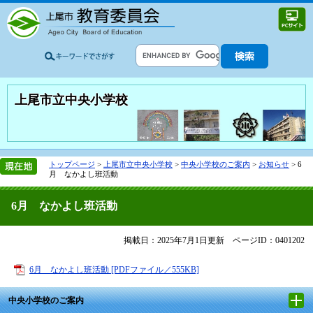
上尾市立中央小学校
トップページ
>
上尾市立中央小学校
>
中央小学校のご案内
>
お知らせ
>
6
月 なかよし班活動
6月 なかよし班活動
掲載日：2025年7月1日更新
ページID：0401202
6月 なかよし班活動 [PDFファイル／555KB]
中央小学校のご案内