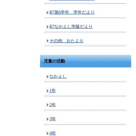
R7第6学年 学年だより
R7なかよし学級だより
その他 おたより
児童の活動
なかよし
1年
2年
3年
4年