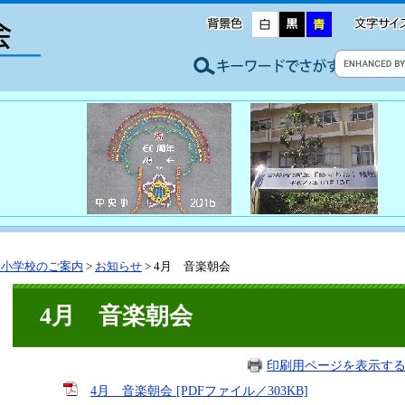
央小学校のご案内
>
お知らせ
>
4月 音楽朝会
4月 音楽朝会
印刷用ページを表示す
4月 音楽朝会 [PDFファイル／303KB]