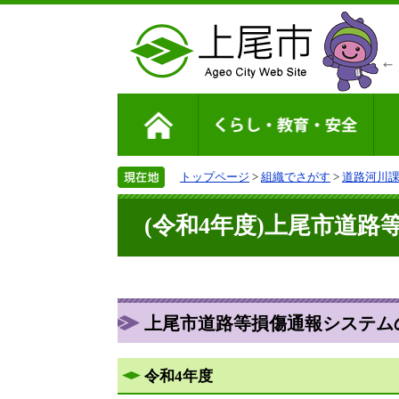
トップページ
>
組織でさがす
>
道路河川
(令和4年度)上尾市道
上尾市道路等損傷通報システム
令和4年度