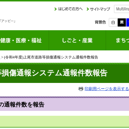
課
> (令和4年度)上尾市道路等損傷通報システム通報件数報告
路等損傷通報システム通報件数報告
印刷用ページを表示する
の通報件数を報告