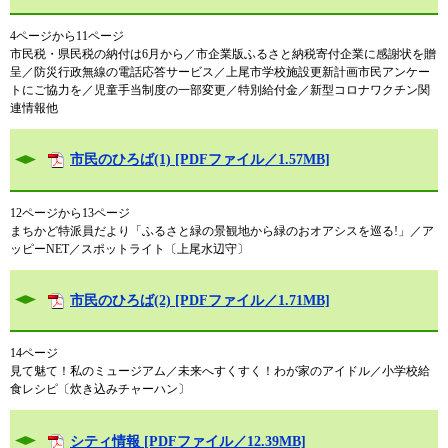
4ページから11ページ
市民税・県民税の納付は6月から／市企業版ふるさと納税寄付企業に感謝状を贈
呈／防災行政無線の電話応答サービス／上尾市学校施設更新計画市民アンケー
トにご協力を／児童手当制度の一部変更／特別給付金／新型コロナワクチン関
連情報他
市民のひろば(1) [PDFファイル／1.57MB]
12ページから13ページ
まちかど特派員だより「ふるさと緑の景観地から緑のおオアシスを巡る!」／ア
ッピーNET／スポットライト〔上尾水辺守〕
市民のひろば(2) [PDFファイル／1.71MB]
14ページ
見て魅て！私のミュージアム／未来へすくすく！わが家のアイドル／小学校給
食レシピ〔炊き込みチャーハン〕
シティ情報 [PDFファイル／12.39MB]