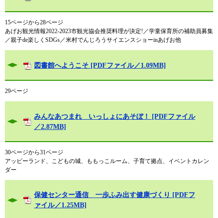
15ページから28ページ
あげお観光情報2022-2023市観光協会推奨料理が決定!／学童保育所の補助員募集
／親子de楽しくSDGs／米村でんじろうサイエンスショーinあげお他
図書館へようこそ [PDFファイル／1.09MB]
29ページ
みんなあつまれ いっしょにあそぼ！ [PDFファイル
／2.87MB]
30ページから31ページ
アッピーランド、こどもの城、ももっこルーム、子育て拠点、イベントカレン
ダー
保健センター通信 一歩ふみ出す健康づくり [PDFフ
ァイル／1.25MB]