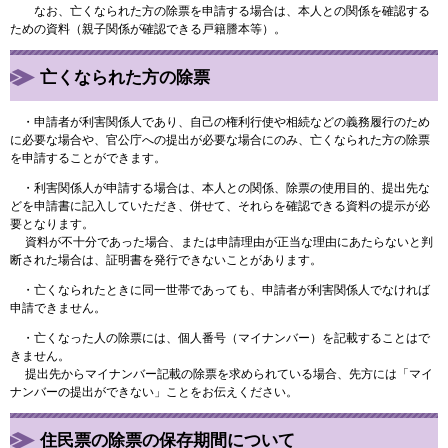
なお、亡くなられた方の除票を申請する場合は、本人との関係を確認する
ための資料（親子関係が確認できる戸籍謄本等）。
亡くなられた方の除票
・申請者が利害関係人であり、自己の権利行使や相続などの義務履行のため
に必要な場合や、官公庁への提出が必要な場合にのみ、亡くなられた方の除票
を申請することができます。
・利害関係人が申請する場合は、本人との関係、除票の使用目的、提出先な
どを申請書に記入していただき、併せて、それらを確認できる資料の提示が必
要となります。
資料が不十分であった場合、または申請理由が正当な理由にあたらないと判
断された場合は、証明書を発行できないことがあります。
・亡くなられたときに同一世帯であっても、申請者が利害関係人でなければ
申請できません。
・亡くなった人の除票には、個人番号（マイナンバー）を記載することはで
きません。
提出先からマイナンバー記載の除票を求められている場合、先方には「マイ
ナンバーの提出ができない」ことをお伝えください。
住民票の除票の保存期間について