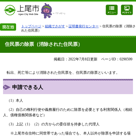
トップページ
>
組織でさがす
>
証明書発行センター
> 住民票の除票（消除さ
れた住民票）
住民票の除票（消除された住民票）
掲載日：2022年7月8日更新
ページID：0290599
転出、死亡等により消除された住民票を、住民票の除票といいます。
申請できる人
（1）本人
（2）自己の権利行使や義務履行のために除票を必要とする利害関係人（相続
人、債権債務関係者など）
（3）上記（1）（2）の方からの委任状を持参した代理人
※上尾市在住時に同世帯であった場合でも、本人以外が除票を申請する場