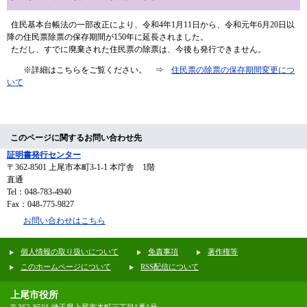
住民基本台帳法の一部改正により、令和4年1月11日から、令和元年6月20日以
降の住民票除票の保存期間が150年に延長されました。
ただし、すでに廃棄された住民票の除票は、今後も発行できません。
※詳細はこちらをご覧ください。 ⇒
住民票の除票の保存期間変更につ
いて
このページに関するお問い合わせ先
証明書発行センター
〒362-8501
上尾市本町3-1-1 本庁舎 1階
直通
Tel：048-783-4940
Fax：048-775-9827
お問い合わせはこちら
個人情報の取り扱いについて
免責事項
著作権等
このホームページについて
RSS配信について
上尾市役所
〒362-8501 埼玉県上尾市本町三丁目1番1号