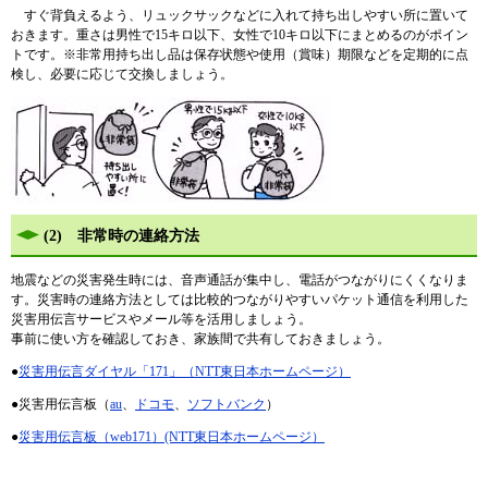
すぐ背負えるよう、リュックサックなどに入れて持ち出しやすい所に置いて
おきます。重さは男性で15キロ以下、女性で10キロ以下にまとめるのがポイン
トです。※非常用持ち出し品は保存状態や使用（賞味）期限などを定期的に点
検し、必要に応じて交換しましょう。
(2) 非常時の連絡方法
地震などの災害発生時には、音声通話が集中し、電話がつながりにくくなりま
す。災害時の連絡方法としては比較的つながりやすいパケット通信を利用した
災害用伝言サービスやメール等を活用しましょう。
事前に使い方を確認しておき、家族間で共有しておきましょう。
●
災害用伝言ダイヤル「171」（NTT東日本ホームページ）
●災害用伝言板（
au
、
ドコモ
、
ソフトバンク
）
●
災害用伝言板（web171）(NTT東日本ホームページ）