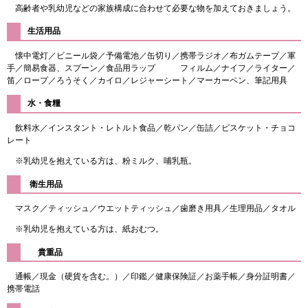
高齢者や乳幼児などの家族構成に合わせて必要な物を加えておきましょう。
生活用品
懐中電灯／ビニール袋／予備電池／缶切り／携帯ラジオ／布ガムテープ／軍
手／簡易食器、スプーン／食品用ラップ フィルム／ナイフ／ライター／
笛／ロープ／ろうそく／カイロ／レジャーシート／マーカーペン、筆記用具
水・食糧
飲料水／インスタント・レトルト食品／乾パン／缶詰／ビスケット・チョコ
レート
※乳幼児を抱えている方は、粉ミルク、哺乳瓶。
衛生用品
マスク／ティッシュ／ウエットティッシュ／歯磨き用具／生理用品／タオル
※乳幼児を抱えている方は、紙おむつ。
貴重品
通帳／現金（硬貨を含む。）／印鑑／健康保険証／お薬手帳／身分証明書／
携帯電話