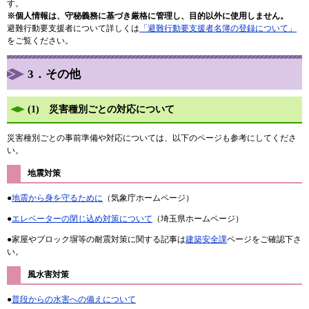
す。
※個人情報は、守秘義務に基づき厳格に管理し、目的以外に使用しません。
避難行動要支援者について詳しくは
「避難行動要支援者名簿の登録について」
をご覧ください。
3．その他
(1) 災害種別ごとの対応について
災害種別ごとの事前準備や対応については、以下のページも参考にしてくださ
い。
地震対策
●
地震から身を守るために
（気象庁ホームページ）
●
エレベーターの閉じ込め対策について
（埼玉県ホームページ）
●家屋やブロック塀等の耐震対策に関する記事は
建築安全課
ページをご確認下さ
い。
風水害対策
●
普段からの水害への備えについて