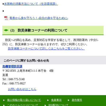
●
水害時の消毒方法について（生活環境課）
●
竜巻から身を守ろう！-自分の身を守るために-
(2) 防災体験コーナーの利用について
防災への関心を高め、災害対応を学習する場として、西消防署内（中分1‐
232）に、防災体験コーナーがありますので、ぜひご利用ください。
防災体験コーナーについて詳しくはこちらをご覧ください。
このページに関するお問い合わせ先
危機管理防災課
〒362-8501
上尾市本町3-1-1 本庁舎 4階
直通
Tel：048-775-5140
Fax：048-775-9927
お問い合わせはこちら
個人情報の取り扱いについて
免責事項
著作権等
このホームページについて
RSS配信について