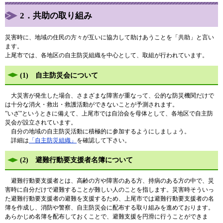
2．共助の取り組み
災害時に、地域の住民の方々が互いに協力して助けあうことを「共助」と言い
ます。
上尾市では、各地区の自主防災組織を中心として、取組が行われています。
(1) 自主防災会について
大災害が発生した場合、さまざまな障害が重なって、公的な防災機関だけで
は十分な消火・救出・救護活動ができないことが予測されます。
”いざ”というときに備えて、上尾市では自治会を母体として、各地区で自主防
災会が設立されています。
自分の地域の自主防災活動に積極的に参加するようにしましょう。
詳細は
「自主防災組織」
を確認して下さい。
(2) 避難行動要支援者名簿について
避難行動要支援者とは、高齢の方や障害のある方、持病のある方の中で、災
害時に自分だけで避難することが難しい人のことを指します。災害時そういっ
た避難行動要支援者の避難を支援するため、上尾市では避難行動要支援者の名
簿を作成し、消防や警察、自主防災会に配布する取り組みを進めております。
あらかじめ名簿を配布しておくことで、避難支援を円滑に行うことができま