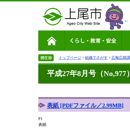
トップページ
>
組織でさがす
>
広報広聴
平成27年8月号（No,977
表紙 [PDFファイル／2.99MB]
P1
表紙