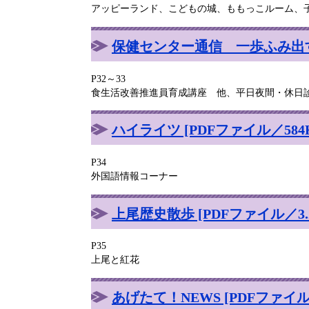
アッピーランド、こどもの城、ももっこルーム、
保健センター通信 一歩ふみ出す健
P32～33
食生活改善推進員育成講座 他、平日夜間・休日
ハイライツ [PDFファイル／584K
P34
外国語情報コーナー
上尾歴史散歩 [PDFファイル／3.2
P35
上尾と紅花
あげたて！NEWS [PDFファイル／