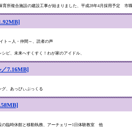
原市保育所複合施設の建設工事が始まりました、平成28年4月採用予定 市
92MB]
ライト～人・仲間～、読者の声
レシピ、未来へすくすく！わが家のアイドル、
7.16MB]
ング、あっぴぃぶっくる
58MB]
設の臨時休館と移動執務、アーチェリー1日体験教室 他