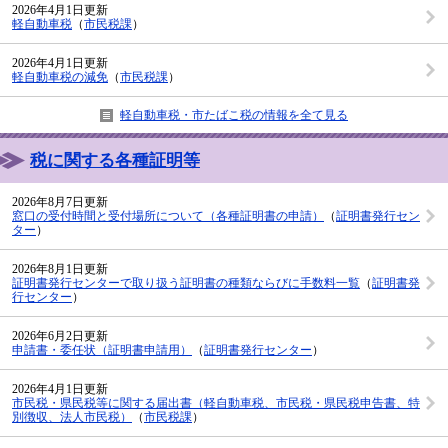
2026年4月1日更新
軽自動車税
（
市民税課
）
2026年4月1日更新
軽自動車税の減免
（
市民税課
）
軽自動車税・市たばこ税の情報を全て見る
税に関する各種証明等
2026年8月7日更新
窓口の受付時間と受付場所について（各種証明書の申請）
（
証明書発行セン
ター
）
2026年8月1日更新
証明書発行センターで取り扱う証明書の種類ならびに手数料一覧
（
証明書発
行センター
）
2026年6月2日更新
申請書・委任状（証明書申請用）
（
証明書発行センター
）
2026年4月1日更新
市民税・県民税等に関する届出書（軽自動車税、市民税・県民税申告書、特
別徴収、法人市民税）
（
市民税課
）