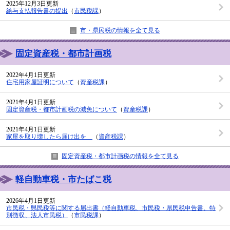
2025年12月3日更新
給与支払報告書の提出
（
市民税課
）
市・県民税の情報を全て見る
固定資産税・都市計画税
2022年4月1日更新
住宅用家屋証明について
（
資産税課
）
2021年4月1日更新
固定資産税・都市計画税の減免について
（
資産税課
）
2021年4月1日更新
家屋を取り壊したら届け出を
（
資産税課
）
固定資産税・都市計画税の情報を全て見る
軽自動車税・市たばこ税
2026年4月1日更新
市民税・県民税等に関する届出書（軽自動車税、市民税・県民税申告書、特
別徴収、法人市民税）
（
市民税課
）