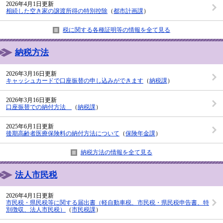
2026年4月1日更新
相続した空き家の譲渡所得の特別控除
（
都市計画課
）
税に関する各種証明等の情報を全て見る
納税方法
2026年3月16日更新
キャッシュカードで口座振替の申し込みができます
（
納税課
）
2026年3月16日更新
口座振替での納付方法
（
納税課
）
2025年6月1日更新
後期高齢者医療保険料の納付方法について
（
保険年金課
）
納税方法の情報を全て見る
法人市民税
2026年4月1日更新
市民税・県民税等に関する届出書（軽自動車税、市民税・県民税申告書、特
別徴収、法人市民税）
（
市民税課
）