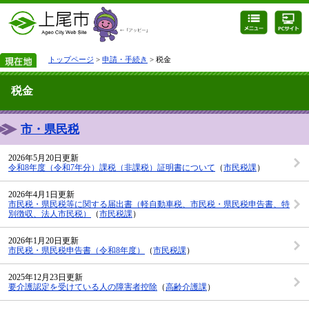
トップページ
>
申請・手続き
> 税金
税金
市・県民税
2026年5月20日更新
令和8年度（令和7年分）課税（非課税）証明書について
（
市民税課
）
2026年4月1日更新
市民税・県民税等に関する届出書（軽自動車税、市民税・県民税申告書、特
別徴収、法人市民税）
（
市民税課
）
2026年1月20日更新
市民税・県民税申告書（令和8年度）
（
市民税課
）
2025年12月23日更新
要介護認定を受けている人の障害者控除
（
高齢介護課
）