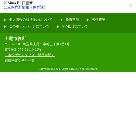
2024年4月1日更新
公立保育所情報
（
保育課
）
個人情報の取り扱いについて
免責事項
著作権等
このホームページについて
RSS配信について
上尾市役所
〒362-8501 埼玉県上尾市本町三丁目1番1号
電話048-775-5111(代表)
（市役所のアクセス・開庁時間）
組織別電話番号一覧
Copyright (C) 2011 Ageo City, All rights reserved.