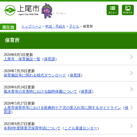
トップページ
>
申請・手続き
>
子ども
> 保育所
保育所
2026年8月5日更新
上尾市 保育施設一覧
（
保育課
）
2026年7月29日更新
保育施設等に関わる様式ダウンロード
（
保育課
）
2026年6月24日更新
風水害等の災害時における臨時休園について
（
保育課
）
2026年5月27日更新
上尾市保育所等における医療的ケア児の受入れ等に関するガイドライン
（
保
育課
）
2025年9月27日更新
令和8年度障害児保育申請について
（
こども発達センター
）