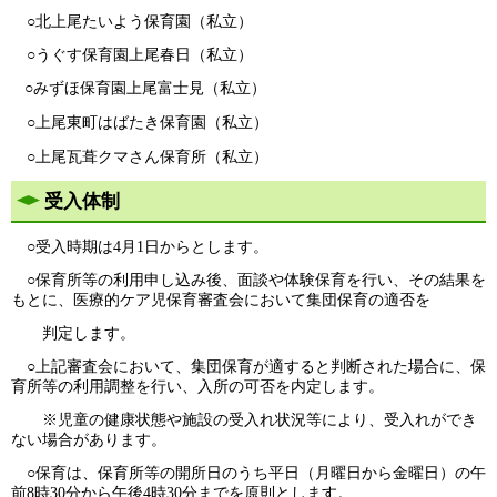
○北上尾たいよう保育園（私立）
○うぐす保育園上尾春日（私立）
○みずほ保育園上尾富士見（私立）
​
○上尾東町はばたき保育園（私立）​
○上尾瓦葺クマさん保育所（私立）​
受入体制
○受入時期は4月1日からとします。
○保育所等の利用申し込み後、面談や体験保育を行い、その結果を
もとに、医療的ケア児保育審査会において集団保育の適否を
判定します。
○上記審査会において、集団保育が適すると判断された場合に、保
育所等の利用調整を行い、入所の可否を内定します。
※児童の健康状態や施設の受入れ状況等により、受入れができ
ない場合があります。
○保育は、保育所等の開所日のうち平日（月曜日から金曜日）の午
前8時30分から午後4時30分までを原則とします。