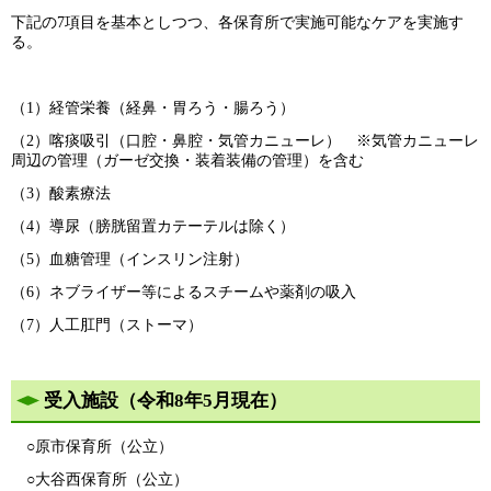
下記の7項目を基本としつつ、各保育所で実施可能なケアを実施す
る。
（1）経管栄養（経鼻・胃ろう・腸ろう）
（2）喀痰吸引（口腔・鼻腔・気管カニューレ） ※気管カニューレ
周辺の管理（ガーゼ交換・装着装備の管理）を含む
（3）酸素療法
（4）導尿（膀胱留置カテーテルは除く）
（5）血糖管理（インスリン注射）
（6）ネブライザー等によるスチームや薬剤の吸入
（7）人工肛門（ストーマ）
受入施設（令和8年5月現在）
○原市保育所（公立）
○大谷西保育所（公立）