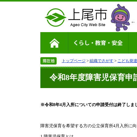
トップページ
>
組織でさがす
>
こども発
令和8年度障害児保育申
※令和8年4月入所についての申請受付は終了しま
障害児保育を希望する方の公立保育所4月入所に
1.障害児保育とは