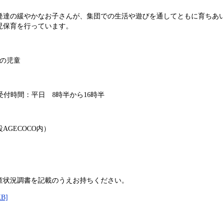
発達の緩やかなお子さんが、集団での生活や遊びを通してともに育ちあ
児保育を行っています。
の児童
 受付時間：平日 8時半から16時半
GECOCO内）
童状況調書を記載のうえお持ちください。
B]