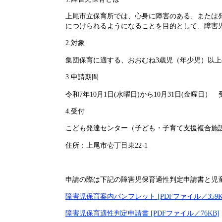
上尾市立保育所では、心身に障害のある、または
につけられるようになることを目的として、障害
2.対象
集団保育に適する、おおむね3歳児（年少児）以上
3.申請期間
令和7年10月1日(水曜日)から10月31日(金曜日）
4.受付
こども発達センター（子ども・子育て支援複合施設A
住所：上尾市壱丁目東22‐1
申請の際は下記の障害児保育適性判定申請書と児
障害児保育案内パンフレット [PDFファイル／359K
障害児保育適性判定申請書 [PDFファイル／76KB]