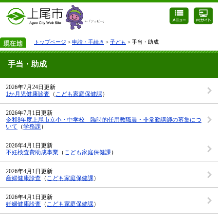
トップページ
>
申請・手続き
>
子ども
> 手当・助成
手当・助成
2026年7月24日更新
1か月児健康診査
（
こども家庭保健課
）
2026年7月1日更新
令和8年度上尾市立小・中学校 臨時的任用教職員・非常勤講師の募集につ
いて
（
学務課
）
2026年4月1日更新
不妊検査費助成事業
（
こども家庭保健課
）
2026年4月1日更新
産婦健康診査
（
こども家庭保健課
）
2026年4月1日更新
妊婦健康診査
（
こども家庭保健課
）