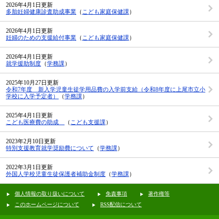
2026年4月1日更新
多胎妊婦健康診査助成事業
（
こども家庭保健課
）
2026年4月1日更新
妊婦のための支援給付事業
（
こども家庭保健課
）
2026年4月1日更新
就学援助制度
（
学務課
）
2025年10月27日更新
令和7年度 新入学児童生徒学用品費の入学前支給（令和8年度に上尾市立小
学校に入学予定者）
（
学務課
）
2025年4月1日更新
こども医療費の助成
（
こども支援課
）
2023年2月10日更新
特別支援教育就学奨励費について
（
学務課
）
2022年3月1日更新
外国人学校児童生徒保護者補助金制度
（
学務課
）
個人情報の取り扱いについて
免責事項
著作権等
このホームページについて
RSS配信について