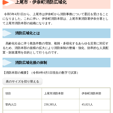
上尾市・伊奈町消防広域化
令和5年4月1日から、上尾市は伊奈町から消防事務について委託を受けること
になりました。これに伴い、伊奈町消防本部は、上尾市東消防署伊奈分署とし
て上尾市消防本部の組織になります。
消防広域化とは
高齢化社会に伴う救急件数の増加、複雑・多様化するあらゆる災害に対応す
るため、消防本部の規模の拡大により消防体制の整備・強化、効率的な人員配
置・財政運用を目的として行うものです。
消防広域化後の体制
【消防本部の概要】（令和4年4月1日現在の数字で試算）
表のサイズを切り替える
項目
上尾市消防本部
伊奈町消防本部
管内人口
230,385人
45,021人