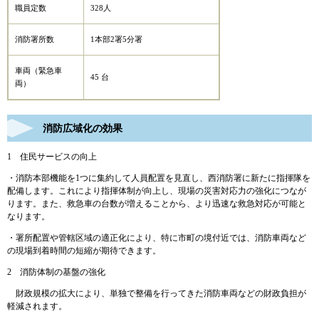
職員定数
328人
消防署所数
1本部2署5分署
車両（緊急車
45 台
両）
消防広域化の効果
1 住民サービスの向上
・消防本部機能を1つに集約して人員配置を見直し、西消防署に新たに指揮隊を
配備します。これにより指揮体制が向上し、現場の災害対応力の強化につなが
ります。また、救急車の台数が増えることから、より迅速な救急対応が可能と
なります。
・署所配置や管轄区域の適正化により、特に市町の境付近では、消防車両など
の現場到着時間の短縮が期待できます。
2 消防体制の基盤の強化
財政規模の拡大により、単独で整備を行ってきた消防車両などの財政負担が
軽減されます。