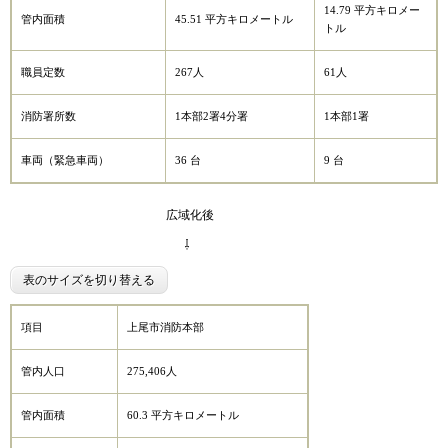
14.79 平方キロメー
管内面積
45.51 平方キロメートル
トル
職員定数
267人
61人
消防署所数
1本部2署4分署
1本部1署
車両（緊急車両）
36 台
9 台
広域化後
⇩
表のサイズを切り替える
項目
上尾市消防本部
管内人口
275,406人
管内面積
60.3 平方キロメートル