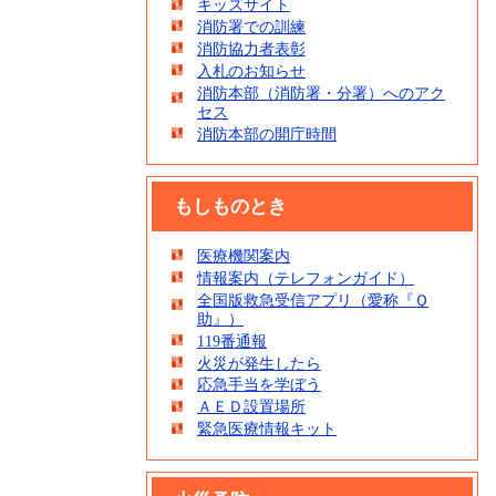
キッズサイト
消防署での訓練
消防協力者表彰
入札のお知らせ
消防本部（消防署・分署）へのアク
セス
消防本部の開庁時間
もしものとき
医療機関案内
情報案内（テレフォンガイド）
全国版救急受信アプリ（愛称『Ｑ
助』）
119番通報
火災が発生したら
応急手当を学ぼう
ＡＥＤ設置場所
緊急医療情報キット