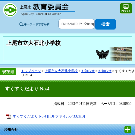
上尾市立大石北小学校
トップページ
>
上尾市立大石北小学校
>
お知らせ
>
お知らせ
>
すくすくだよ
り No.4
すくすくだより No.4
掲載日：2023年9月1日更新
ページID：0350955
すくすくだより No.4 [PDFファイル／332KB]
お知らせ