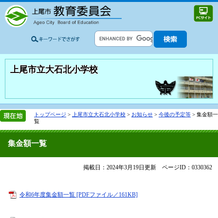
上尾市立大石北小学校
トップページ
>
上尾市立大石北小学校
>
お知らせ
>
今後の予定等
>
集金額一
覧
集金額一覧
掲載日：2024年3月19日更新
ページID：0330362
令和6年度集金額一覧 [PDFファイル／161KB]