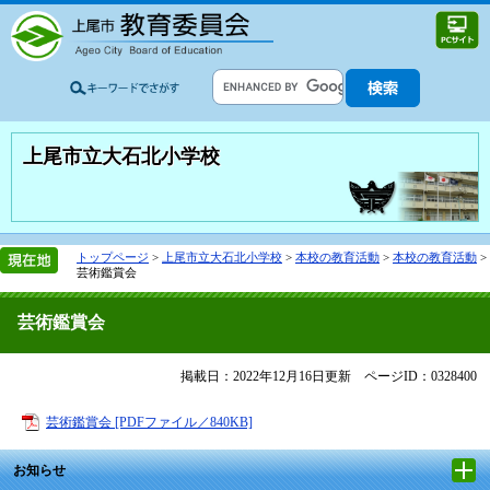
上尾市立大石北小学校
トップページ
>
上尾市立大石北小学校
>
本校の教育活動
>
本校の教育活動
>
芸術鑑賞会
芸術鑑賞会
掲載日：2022年12月16日更新
ページID：0328400
芸術鑑賞会 [PDFファイル／840KB]
お知らせ