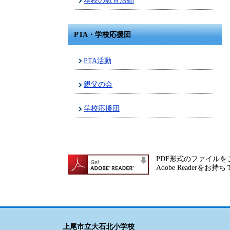
本校の教育活動
PTA・学校応援団
PTA活動
親父の会
学校応援団
PDF形式のファイルをご
Adobe Reade
上尾市立大石北小学校