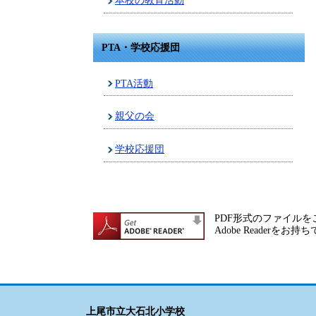
本校の教育活動
PTA・学校応援団
PTA活動
親父の会
学校応援団
PDF形式のファイルをご
Adobe Reade
上尾市立大石北小学校