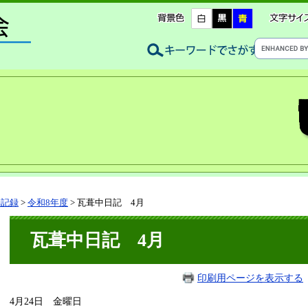
動記録
>
令和8年度
>
瓦葺中日記 4月
瓦葺中日記 4月
印刷用ページを表示する
4月24日 金曜日