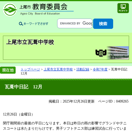
上尾市立瓦葺中学校
トップページ
>
上尾市立瓦葺中学校
>
活動記録
>
令和7年度
>
瓦葺中日記
12月
瓦葺中日記 12月
掲載日：2025年12月26日更新
ページID：0409265
12月26日（金曜日）
閉庁期間前の最後の平日になります。本日は昨日の雨の影響でグランドやテニ
スコートは水たまりだらけです。男子ソフトテニス部は練習試合に行っていま