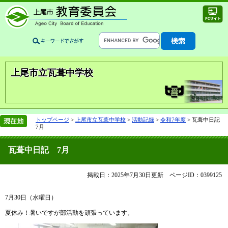
上尾市立瓦葺中学校
トップページ
>
上尾市立瓦葺中学校
>
活動記録
>
令和7年度
>
瓦葺中日記
7月
瓦葺中日記 7月
掲載日：2025年7月30日更新
ページID：0399125
7月30日（水曜日）
夏休み！暑いですが部活動を頑張っています。