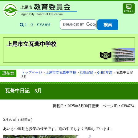
上尾市立瓦葺中学校
トップページ
>
上尾市立瓦葺中学校
>
活動記録
>
令和7年度
>
瓦葺中日記
5月
瓦葺中日記 5月
掲載日：2025年5月30日更新
ページID：0394764
5月30日（金曜日）
あいさつ運動と授業の様子です。雨の中でもよく活動しています。