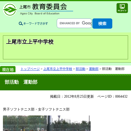
上尾市立上平中学校
トップページ
>
上尾市立上平中学校
>
部活動
>
運動部
>
部活動 運動部
部活動 運動部
掲載日：2012年8月25日更新
ページID：0064432
男子ソフトテニス部・女子ソフトテニス部