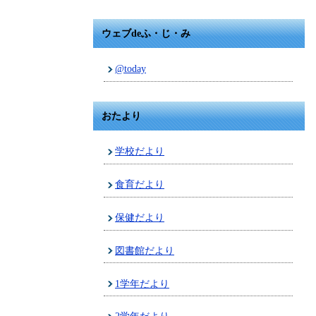
ウェブdeふ・じ・み
@today
おたより
学校だより
食育だより
保健だより
図書館だより
1学年だより